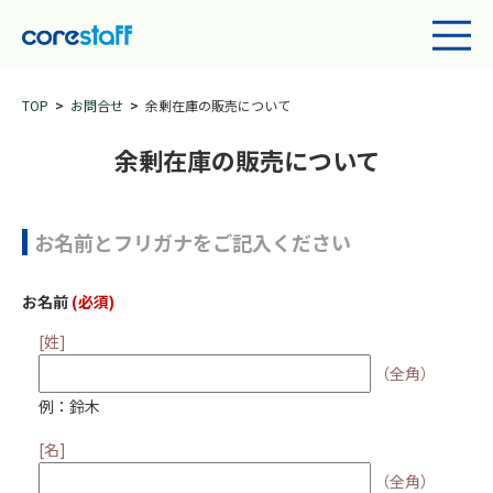
TOP
お問合せ
余剰在庫の販売について
余剰在庫の販売について
お名前とフリガナをご記入ください
お名前
(必須)
[姓]
（全角）
例：鈴木
[名]
（全角）