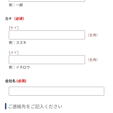
例：一郎
カナ
（必須）
[セイ]
（全角）
例：スズキ
[メイ]
（全角）
例：イチロウ
会社名
(必須)
ご連絡先をご記入ください