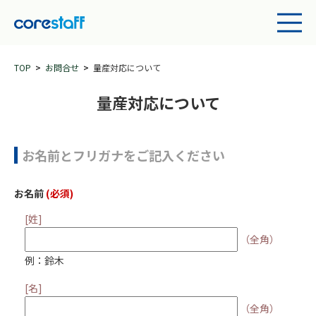
TOP
お問合せ
量産対応について
量産対応について
お名前とフリガナをご記入ください
お名前
(必須)
[姓]
（全角）
例：鈴木
[名]
（全角）