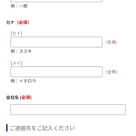
例：一郎
カナ
（必須）
[セイ]
（全角）
例：スズキ
[メイ]
（全角）
例：イチロウ
会社名
(必須)
ご連絡先をご記入ください