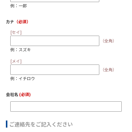
例：一郎
カナ
（必須）
[セイ]
（全角）
例：スズキ
[メイ]
（全角）
例：イチロウ
会社名
(必須)
ご連絡先をご記入ください