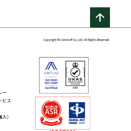
Copyright © corestaff Co.,Ltd. All Rights Reserved.
レー
ービス
購入）