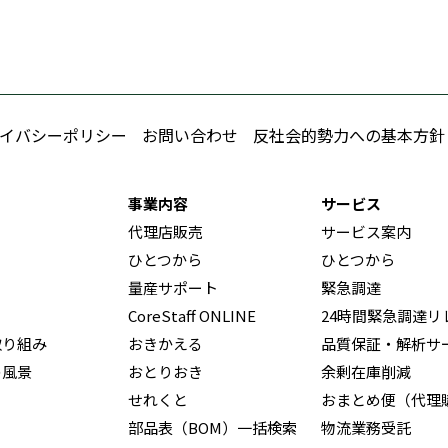
イバシーポリシー
お問い合わせ
反社会的勢力への基本方針
事業内容
サービス
代理店販売
サービス案内
ひとつから
ひとつから
量産サポート
緊急調達
CoreStaff ONLINE
24時間緊急調達リ
取り組み
おきかえる
品質保証・解析サ
の風景
おとりおき
余剰在庫削減
せれくと
おまとめ便（代理
部品表（BOM）一括検索
物流業務受託