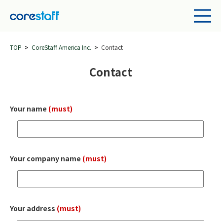
TOP
CoreStaff America Inc.
Contact
Contact
Your name
(must)
Your company name
(must)
Your address
(must)