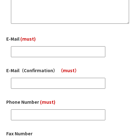
E-Mail
(must)
E-Mail
（Confirmation）
（must）
Phone Number
(must)
Fax Number