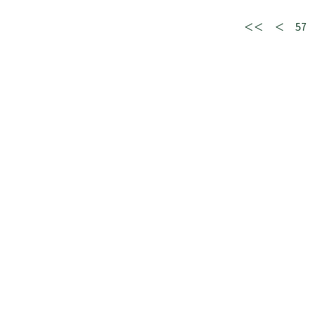
＜＜
＜
57