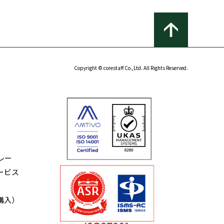
Copyright © corestaff Co.,Ltd. All Rights Reserved.
レー
ービス
購入）