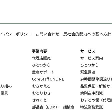
イバシーポリシー
お問い合わせ
反社会的勢力への基本方針
事業内容
サービス
代理店販売
サービス案内
ひとつから
ひとつから
量産サポート
緊急調達
CoreStaff ONLINE
24時間緊急調達リ
取り組み
おきかえる
品質保証・解析サ
の風景
おとりおき
余剰在庫削減
せれくと
おまとめ便（代理
部品表（BOM）一括検索
物流業務受託