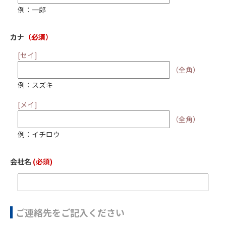
例：一郎
カナ
（必須）
[セイ]
（全角）
例：スズキ
[メイ]
（全角）
例：イチロウ
会社名
(必須)
ご連絡先をご記入ください