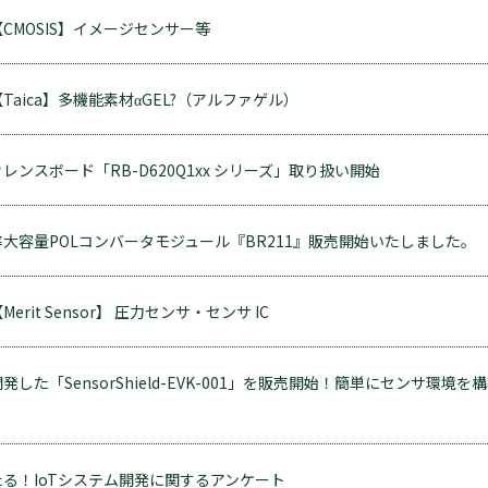
CMOSIS】イメージセンサー等
aica】多機能素材αGEL?（アルファゲル）
ンスボード「RB-D620Q1xx シリーズ」取り扱い開始
大容量POLコンバータモジュール『BR211』販売開始いたしました。
it Sensor】 圧力センサ・センサ IC
した「SensorShield-EVK-001」を販売開始！簡単にセンサ環境を
たる！IoTシステム開発に関するアンケート