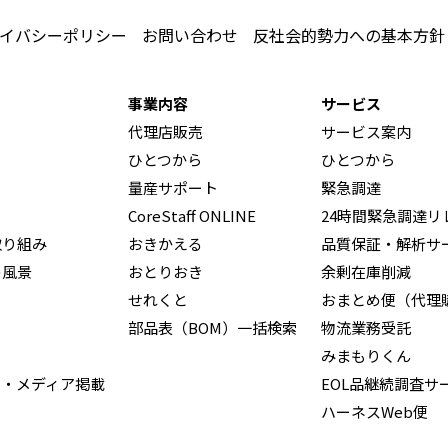
イバシーポリシー
お問い合わせ
反社会的勢力への基本方針
事業内容
サービス
代理店販売
サービス案内
ひとつから
ひとつから
量産サポート
緊急調達
CoreStaff ONLINE
24時間緊急調達リ
取り組み
おきかえる
品質保証・解析サ
の風景
おとりおき
余剰在庫削減
せれくと
おまとめ便（代理
部品表（BOM）一括検索
物流業務受託
みまもりくん
ス・メディア掲載
EOL品継続調査サ
ハーネスWeb便