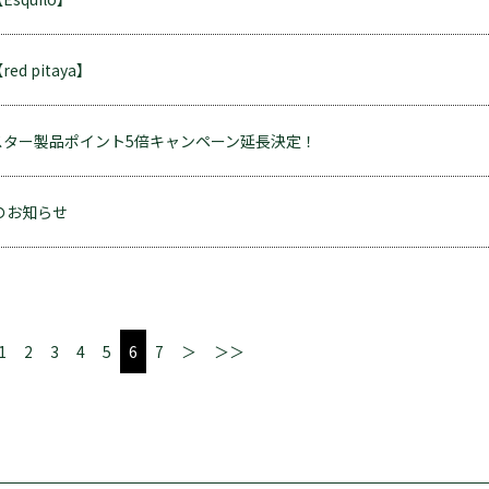
 pitaya】
スター製品ポイント5倍キャンペーン延長決定！
のお知らせ
1
2
3
4
5
6
7
＞
＞＞