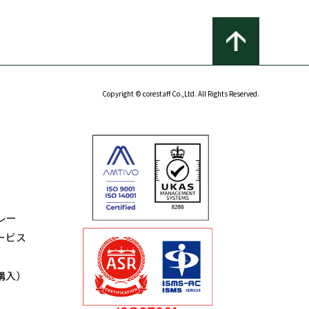
Copyright © corestaff Co.,Ltd. All Rights Reserved.
レー
ービス
購入）