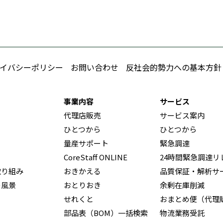
イバシーポリシー
お問い合わせ
反社会的勢力への基本方針
事業内容
サービス
代理店販売
サービス案内
ひとつから
ひとつから
量産サポート
緊急調達
CoreStaff ONLINE
24時間緊急調達リ
取り組み
おきかえる
品質保証・解析サ
の風景
おとりおき
余剰在庫削減
せれくと
おまとめ便（代理
部品表（BOM）一括検索
物流業務受託