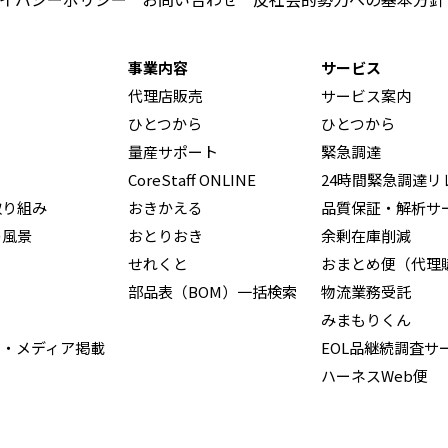
事業内容
サービス
代理店販売
サービス案内
ひとつから
ひとつから
量産サポート
緊急調達
CoreStaff ONLINE
24時間緊急調達リ
取り組み
おきかえる
品質保証・解析サ
の風景
おとりおき
余剰在庫削減
せれくと
おまとめ便（代理
部品表（BOM）一括検索
物流業務受託
みまもりくん
ス・メディア掲載
EOL品継続調査サ
ハーネスWeb便