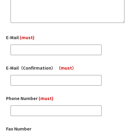
E-Mail
(must)
E-Mail
（Confirmation）
（must）
Phone Number
(must)
Fax Number