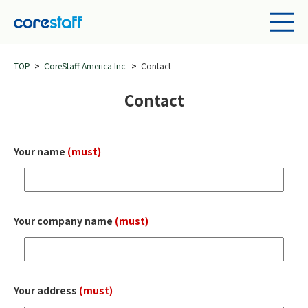
TOP
CoreStaff America Inc.
Contact
Contact
Your name
(must)
Your company name
(must)
Your address
(must)