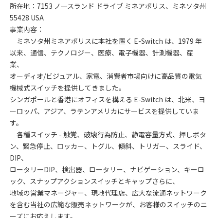
所在地：7153 ノースランド ドライブ ミネアポリス、ミネソタ州
55428 USA
事業内容：
ミネソタ州ミネアポリスに本社を置く E-Switch は、1979 年
以来、通信、テクノロジー、医療、電子機器、計測機器、産
業、
オーディオ/ビジュアル、家電、消費者市場向けに高品質の電気
機械式スイッチを提供してきました。
シンガポールと香港にオフィスを構える E-Switch は、北米、ヨ
ーロッパ、アジア、ラテンアメリカにサービスを提供していま
す。
各種スイッチ - 触覚、破壊行為防止、静電容量方式、押しボタ
ン、緊急停止、ロッカー、トグル、傾斜、トリガー、スライド、
DIP、
ロータリーDIP、検出器、ロータリー、ナビゲーション、キーロ
ック、スナップアクションスイッチとキャップさらに、
地域の営業マネージャー、現地代理店、広大な流通ネットワーク
を含む当社の広範な販売ネットワークが、お客様のスイッチのニ
ーズにお応えします。