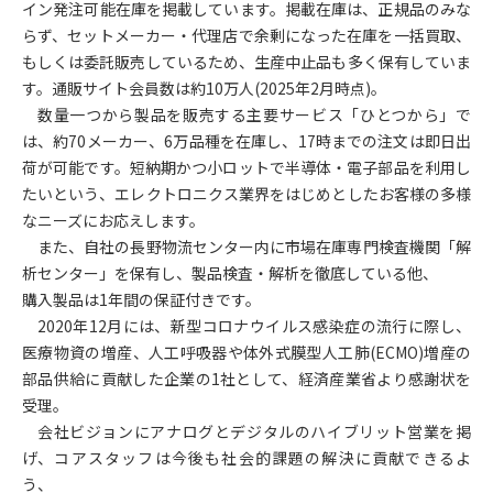
イン発注可能在庫を掲載しています。掲載在庫は、正規品のみな
らず、セットメーカー・代理店で余剰になった在庫を一括買取、
もしくは委託販売しているため、生産中止品も多く保有していま
す。通販サイト会員数は約10万人(2025年2月時点)。
数量一つから製品を販売する主要サービス「ひとつから」で
は、約70メーカー、6万品種を在庫し、17時までの注文は即日出
荷が可能です。短納期かつ小ロットで半導体・電子部品を利用し
たいという、エレクトロニクス業界をはじめとしたお客様の多様
なニーズにお応えします。
また、自社の長野物流センター内に市場在庫専門検査機関「解
析センター」を保有し、製品検査・解析を徹底している他、
購入製品は1年間の保証付きです。
2020
年12月には、新型コロナウイルス感染症の流行に際し、
医療物資の増産、人工呼吸器や体外式膜型人工肺(ECMO)増産の
部品供給に貢献した企業の1社として、経済産業省より感謝状を
受理。
会社ビジョンにアナログとデジタルのハイブリット営業を掲
げ、コアスタッフは今後も社会的課題の解決に貢献できるよ
う、