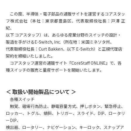
この度、半導体・電子部品の通販サイトを運営するコアスタッ
フ株式会社（本社：東京都豊島区、代表取締役社長：戸澤 正
紀、
以下 コアスタッフ）は、あらゆる産業分野のスイッチの設計・
製造を手がけるE-Switch, Inc.（所在地：米国ミネソタ州、
代表取締役社長：Curt Bakken、以下
E-Switch
）と正規代理店
契約を締結いたしました。
コアスタッフ運営の通販サイト『CoreStaff ONLINE』で、各
種スイッチの販売と量産サポートを開始いたします。
＜ 取扱い開始製品について ＞
各種スイッチ
触覚、破壊行為防止、静電容量方式、押しボタン、緊急停止、
ロッカー、トグル、傾斜、トリガー、スライド、DIP、ロータリ
ーDIP、
検出器、ロータリー、ナビゲーション、キーロック、スナップア