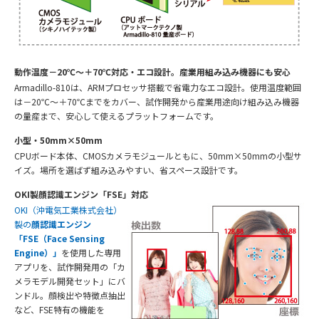
動作温度－20℃～＋70℃対応・エコ設計。産業用組み込み機器にも安心
Armadillo-810は、ARMプロセッサ搭載で省電力なエコ設計。使用温度範囲
は－20℃～＋70℃までをカバー、試作開発から産業用途向け組み込み機器
の量産まで、安心して使えるプラットフォームです。
小型・50mm×50mm
CPUボード本体、CMOSカメラモジュールともに、50mm×50mmの小型サ
イズ。場所を選ばず組み込みやすい、省スペース設計です。
OKI製顔認識エンジン「FSE」対応
OKI（沖電気工業株式会社）
製の
顔認識エンジン
「FSE（Face Sensing
Engine）」
を使用した専用
アプリを、試作開発用の「カ
メラモデル開発セット」にバ
ンドル。顔検出や特徴点抽出
など、FSE特有の機能を