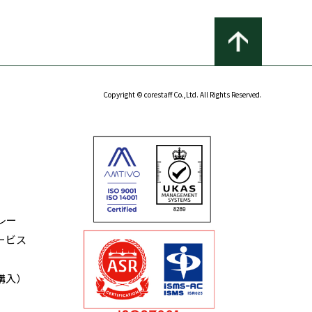
Copyright © corestaff Co.,Ltd. All Rights Reserved.
レー
ービス
購入）