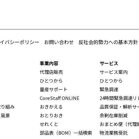
イバシーポリシー
お問い合わせ
反社会的勢力への基本方針
事業内容
サービス
代理店販売
サービス案内
ひとつから
ひとつから
量産サポート
緊急調達
CoreStaff ONLINE
24時間緊急調達リ
取り組み
おきかえる
品質保証・解析サ
の風景
おとりおき
余剰在庫削減
せれくと
おまとめ便（代理
部品表（BOM）一括検索
物流業務受託