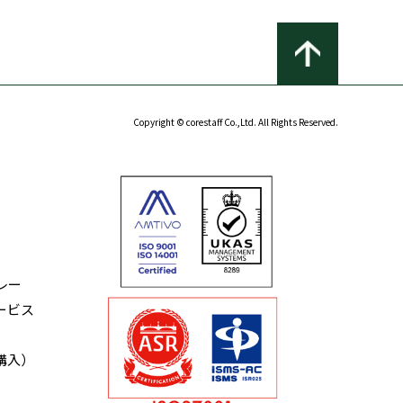
Copyright © corestaff Co.,Ltd. All Rights Reserved.
レー
ービス
購入）