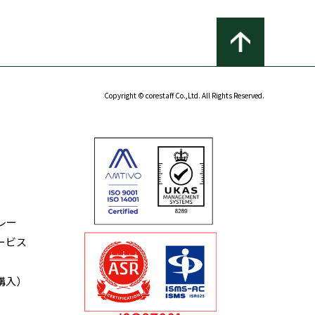
Copyright © corestaff Co.,Ltd. All Rights Reserved.
レー
ービス
購入）