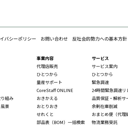
イバシーポリシー
お問い合わせ
反社会的勢力への基本方針
事業内容
サービス
代理店販売
サービス案内
ひとつから
ひとつから
量産サポート
緊急調達
CoreStaff ONLINE
24時間緊急調達リ
取り組み
おきかえる
品質保証・解析サ
の風景
おとりおき
余剰在庫削減
せれくと
おまとめ便（代理
部品表（BOM）一括検索
物流業務受託