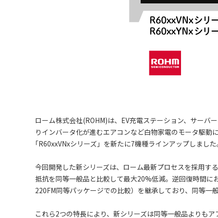
ローム株式会社(ROHM)は、EV充電ステーション、サー
りインバータ化が進むエアコンなど白物家電のモータ駆動に最適な600
｢R60xxVNxシリーズ」を新たに7機種ラインアップしまし
今回開発した新シリーズは、ローム最新プロセスを採用する
抵抗を同等一般品と比較して最大20%低減。逆回復時間において
220FM同等パッケージでの比較）を継承しており、同等
これら2つの特長により、新シリーズは同等一般品よりも