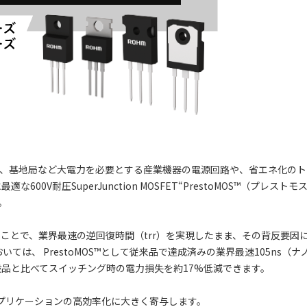
バー、基地局など大電力を必要とする産業機器の電源回路や、省エネ化の
V耐圧SuperJunction MOSFET“PrestoMOS™（プレストモ
た。
ことで、業界最速の逆回復時間（trr）を実現したまま、その背反要因
は、 PrestoMOS™として従来品で達成済みの業界最速105ns（ナノ
一般品と比べてスイッチング時の電力損失を約17%低減できます。
アプリケーションの高効率化に大きく寄与します。