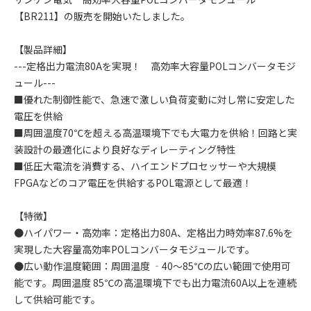
【BR211】の販売を開始いたしました。
【製品詳細】
---定格出力電流80Aを実現！ 高効率大容量POLコンバータモジ
ュール---
■優れた制御性能で、急速で激しい負荷変動に対し常に安定した
電圧を供給
■周囲温度70℃を超える高温環境下でも大電力を供給！回路と実
装設計の最適化により良好なディレーティング特性
■低圧大電流を消費する、ハイエンドプロセッサーや大規模
FPGAなどのコア電圧を供給するPOL電源として最適！
【特徴】
●ハイパワー・高効率：定格出力80A、定格出力時効率87.6%を
実現した大容量高効率POLコンバータモジュールです。
●広い動作温度範囲：周囲温度 ‐40～85℃の広い範囲で使用可
能です。周囲温度 85℃の高温環境下でも出力電流60A以上を連続
して供給可能です。