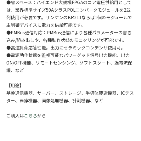
●省スペース：ハイエンド大規模FPGAのコア電圧供給用として
は、業界標準サイズ50AクラスPOLコンバータモジュールを2並
列使用が必要です。サンケンのBR211ならば1個のモジュールで
主制御デバイスに電力を供給可能です。
●PMBus通信対応：PMBus通信により各種パラメーターの書き
込み/読み出しや、各種動作状態のモニタリングが可能です。
●高速負荷応答性能。出力にセラミックコンデンサ使用可。
●電源動作状態を監視可能なパワーグッド信号出力機能、出力
ON/OFF機能、リモートセンシング、ソフトスタート、過電流保
護、など
【用途】
基幹通信機器、サーバー、ストレージ、半導体製造機器、ICテス
ター、医療機器、画像処理機器、計測機器、など
ご購入は
こちら
から