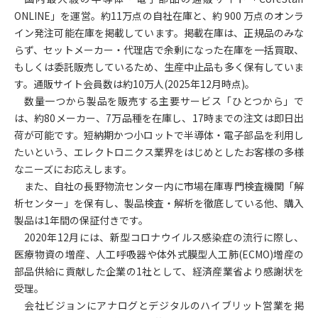
ONLINE」を運営。約11万点の自社在庫と、約 900 万点のオンラ
イン発注可能在庫を掲載しています。掲載在庫は、正規品のみな
らず、セットメーカー・代理店で余剰になった在庫を一括買取、
もしくは委託販売しているため、生産中止品も多く保有していま
す。通販サイト会員数は約10万人(2025年12月時点)。
数量一つから製品を販売する主要サービス「ひとつから」で
は、約80メーカー、7万品種を在庫し、17時までの注文は即日出
荷が可能です。短納期かつ小ロットで半導体・電子部品を利用し
たいという、エレクトロニクス業界をはじめとしたお客様の多様
なニーズにお応えします。
また、自社の長野物流センター内に市場在庫専門検査機関「解
析センター」を保有し、製品検査・解析を徹底している他、購入
製品は1年間の保証付きです。
2020
年12月には、新型コロナウイルス感染症の流行に際し、
医療物資の増産、人工呼吸器や体外式膜型人工肺(ECMO)増産の
部品供給に貢献した企業の1社として、経済産業省より感謝状を
受理。
会社ビジョンにアナログとデジタルのハイブリット営業を掲