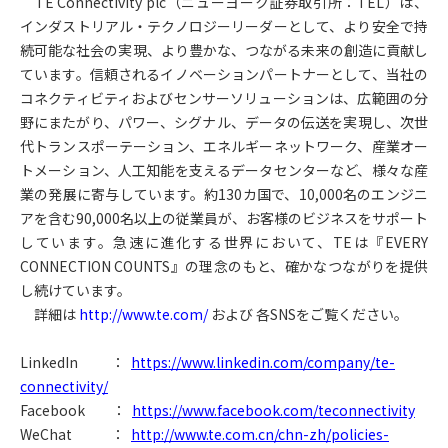
TE Connectivity plc
（ニューヨーク証券取引所：TEL）は、
インダストリアル・テクノロジーリーダーとして、より安全で持
続可能な社会の実現、より豊かな、つながる未来の創造に貢献し
ています。信頼されるイノベーションパートナーとして、当社の
コネクティビティおよびセンサーソリューションは、広範囲の分
野にまたがり、パワー、シグナル、データの伝送を実現し、次世
代トランスポーテーション、エネルギーネットワーク、産業オー
トメーション、人工知能を支えるデータセンターなど、様々な産
業の発展に寄与しています。約130カ国で、10,000名のエンジニ
アを含む90,000名以上の従業員が、お客様のビジネスをサポート
しています。急速に進化する世界において、TEは『EVERY
CONNECTION COUNTS』の理念のもと、確かなつながりを提供
し続けています。
詳細は
http://www.te.com/
および 各SNSをご覧ください。
LinkedIn
：
https://www.linkedin.com/company/te-
connectivity/
Facebook
：
https://www.facebook.com/teconnectivity
WeChat
：
http://www.te.com.cn/chn-zh/policies-