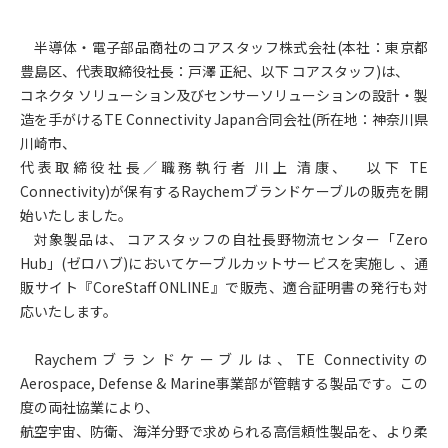
半導体・電子部品商社のコアスタッフ株式会社(本社：東京都
豊島区、代表取締役社長：戸澤 正紀、以下 コアスタッフ)は、
コネクタ ソリューション及びセンサーソリューションの設計・製
造を手がけるTE Connectivity Japan合同会社(所在地：神奈川県
川崎市、
代表取締役社長／職務執行者 川上 清康、 以下 TE
Connectivity)が保有するRaychemブランドケーブルの販売を開
始いたしました。
対象製品は、 コアスタッフの自社長野物流センター「Zero
Hub」(ゼロハブ)においてケーブルカットサービスを実施し 、通
販サイト『CoreStaff ONLINE』で販売、適合証明書の発行も対
応いたします。
Raychem
ブランドケーブルは、TE Connectivityの
Aerospace, Defense & Marine事業部が管轄する製品です。この
度の両社協業により、
航空宇宙、防衛、海洋分野で求められる高信頼性製品を、より柔