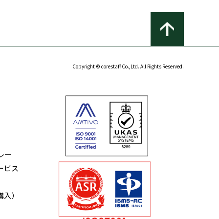
Copyright © corestaff Co.,Ltd. All Rights Reserved.
レー
ービス
購入）