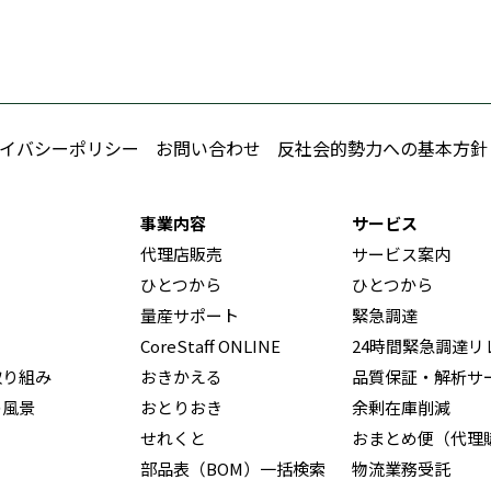
イバシーポリシー
お問い合わせ
反社会的勢力への基本方針
事業内容
サービス
代理店販売
サービス案内
ひとつから
ひとつから
量産サポート
緊急調達
CoreStaff ONLINE
24時間緊急調達リ
取り組み
おきかえる
品質保証・解析サ
の風景
おとりおき
余剰在庫削減
せれくと
おまとめ便（代理
部品表（BOM）一括検索
物流業務受託