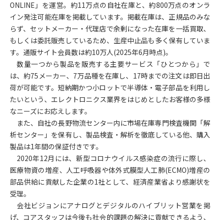
ONLINE」を運営。約11万点の自社在庫と、約800万点のオンラ
イン発注可能在庫を掲載しています。掲載在庫は、正規品のみな
らず、セットメーカー・代理店で余剰になった在庫を一括買取、
もしくは委託販売しているため、生産中止品も多く保有していま
す。通販サイト会員数は約10万人(2025年6月時点)。
数量一つから製品を販売する主要サービス「ひとつから」で
は、約75メーカー、7万品種を在庫し、17時までの注文は即日出
荷が可能です。短納期かつ小ロットで半導体・電子部品を利用し
たいという、エレクトロニクス業界をはじめとしたお客様の多様
なニーズにお応えします。
また、自社の長野物流センター内に市場在庫専門検査機関「解
析センター」を保有し、製品検査・解析を徹底している他、購入
製品は1年間の保証付きです。
2020
年12月には、新型コロナウイルス感染症の流行に際し、
医療物資の増産、人工呼吸器や体外式膜型人工肺(ECMO)増産の
部品供給に貢献した企業の1社として、経済産業省より感謝状を
受理。
会社ビジョンにアナログとデジタルのハイブリット営業を掲
げ、コアスタッフは今後も社会的課題の解決に貢献できるよう、