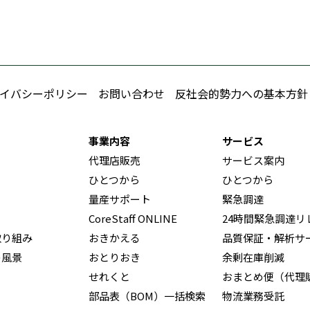
イバシーポリシー
お問い合わせ
反社会的勢力への基本方針
事業内容
サービス
代理店販売
サービス案内
ひとつから
ひとつから
量産サポート
緊急調達
CoreStaff ONLINE
24時間緊急調達リ
取り組み
おきかえる
品質保証・解析サ
の風景
おとりおき
余剰在庫削減
せれくと
おまとめ便（代理
部品表（BOM）一括検索
物流業務受託