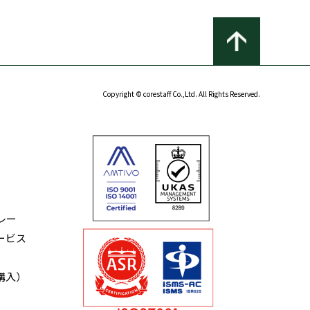
Copyright © corestaff Co.,Ltd. All Rights Reserved.
レー
ービス
購入）