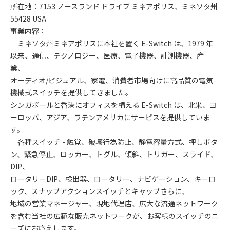
所在地：7153 ノースランド ドライブ ミネアポリス、ミネソタ州
55428 USA
事業内容：
ミネソタ州ミネアポリスに本社を置く E-Switch は、1979 年
以来、通信、テクノロジー、医療、電子機器、計測機器、産
業、
オーディオ/ビジュアル、家電、消費者市場向けに高品質の電気
機械式スイッチを提供してきました。
シンガポールと香港にオフィスを構える E-Switch は、北米、ヨ
ーロッパ、アジア、ラテンアメリカにサービスを提供していま
す。
各種スイッチ - 触覚、破壊行為防止、静電容量方式、押しボタ
ン、緊急停止、ロッカー、トグル、傾斜、トリガー、スライド、
DIP、
ロータリーDIP、検出器、ロータリー、ナビゲーション、キーロ
ック、スナップアクションスイッチとキャップさらに、
地域の営業マネージャー、現地代理店、広大な流通ネットワーク
を含む当社の広範な販売ネットワークが、お客様のスイッチのニ
ーズにお応えします。