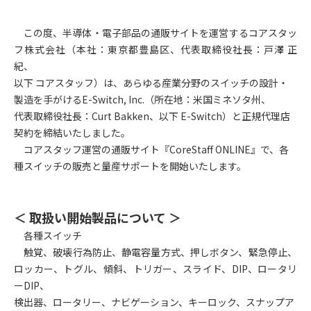
この度、半導体・電子部品の通販サイトを運営するコアスタッ
フ株式会社（本社：東京都豊島区、代表取締役社長：戸澤 正
紀、
以下 コアスタッフ）は、あらゆる産業分野のスイッチの設計・
製造を手がけるE-Switch, Inc.（所在地：米国ミネソタ州、
代表取締役社長：Curt Bakken、以下
E-Switch
）と正規代理店
契約を締結いたしました。
コアスタッフ運営の通販サイト『CoreStaff ONLINE』で、各
種スイッチの販売と量産サポートを開始いたします。
＜ 取扱い開始製品について ＞
各種スイッチ
触覚、破壊行為防止、静電容量方式、押しボタン、緊急停止、
ロッカー、トグル、傾斜、トリガー、スライド、DIP、ロータリ
ーDIP、
検出器、ロータリー、ナビゲーション、キーロック、スナップア