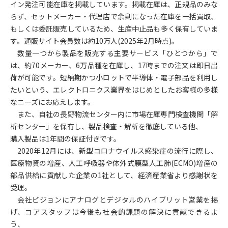
イン発注可能在庫を掲載しています。掲載在庫は、正規品のみな
らず、セットメーカー・代理店で余剰になった在庫を一括買取、
もしくは委託販売しているため、生産中止品も多く保有していま
す。通販サイト会員数は約10万人(2025年2月時点)。
数量一つから製品を販売する主要サービス「ひとつから」で
は、約70メーカー、6万品種を在庫し、17時までの注文は即日出
荷が可能です。短納期かつ小ロットで半導体・電子部品を利用し
たいという、エレクトロニクス業界をはじめとしたお客様の多様
なニーズにお応えします。
また、自社の長野物流センター内に市場在庫専門検査機関「解
析センター」を保有し、製品検査・解析を徹底している他、
購入製品は1年間の保証付きです。
2020
年12月には、新型コロナウイルス感染症の流行に際し、
医療物資の増産、人工呼吸器や体外式膜型人工肺(ECMO)増産の
部品供給に貢献した企業の1社として、経済産業省より感謝状を
受理。
会社ビジョンにアナログとデジタルのハイブリット営業を掲
げ、コアスタッフは今後も社会的課題の解決に貢献できるよ
う、