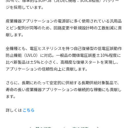
50％で、標準的なSOP-J8（JEDEC規格：SOIC8相当）パッケー
ジを採用しています。
産業機器アプリケーションの電源部に多く使用されている汎用品
とピン配列が同等のため、回路変更や新規設計時の工数削減に貢
献します。
全機種とも、電圧ヒステリシスを持つ自己復帰型の低電圧誤動作
防止機能（UVLO）に対応。一般品の閾値電圧誤差±10%程度に
比べ新製品は±5%と小さく、高精度な復帰スタートを実現し、
アプリケーションの信頼性向上に貢献します。
さらに、長期にわたって安定的に供給する長期供給対象製品で、
寿命の長い産業機器アプリケーションの継続的な稼働にも貢献し
ます。
詳しくは
こちら