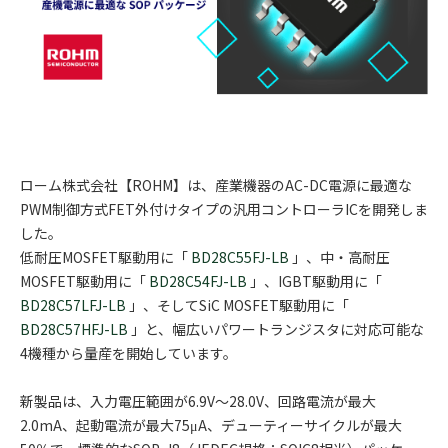
ローム株式会社【ROHM】は、産業機器のAC-DC電源に最適な
PWM制御方式FET外付けタイプの汎用コントローラICを開発しま
した。
低耐圧MOSFET駆動用に「
BD28C55FJ-LB
」、中・高耐圧
MOSFET駆動用に「
BD28C54FJ-LB
」、IGBT駆動用に「
BD28C57LFJ-LB
」、そしてSiC MOSFET駆動用に「
BD28C57HFJ-LB
」と、幅広いパワートランジスタに対応可能な
4機種から量産を開始しています。
新製品は、入力電圧範囲が6.9V～28.0V、回路電流が最大
2.0mA、起動電流が最大75μA、デューティーサイクルが最大