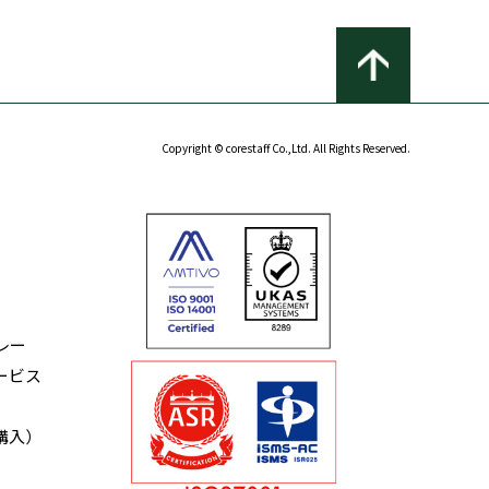
Copyright © corestaff Co.,Ltd. All Rights Reserved.
レー
ービス
購入）