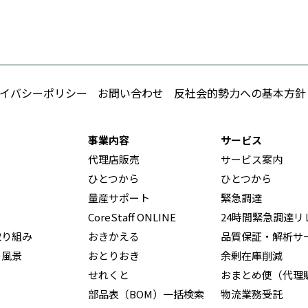
イバシーポリシー
お問い合わせ
反社会的勢力への基本方針
事業内容
サービス
代理店販売
サービス案内
ひとつから
ひとつから
量産サポート
緊急調達
CoreStaff ONLINE
24時間緊急調達リ
取り組み
おきかえる
品質保証・解析サ
の風景
おとりおき
余剰在庫削減
せれくと
おまとめ便（代理
部品表（BOM）一括検索
物流業務受託