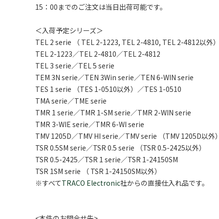
15：00までのご注文は当日出荷可能です。
＜入荷予定シリーズ＞
TEL 2 serie （ TEL 2-1223, TEL 2-4810, TEL 2-4812以外
TEL 2-1223／TEL 2-4810／TEL 2-4812
TEL 3 serie／TEL 5 serie
TEM 3N serie／TEN 3Win serie／TEN 6-WIN serie
TES 1 serie （TES 1-0510以外）／TES 1-0510
TMA serie／TME serie
TMR 1 serie／TMR 1-SM serie／TMR 2-WIN serie
TMR 3-WIE serie／TMR 6-WI serie
TMV 1205D／TMV HI serie／TMV serie （TMV 1205D以外
TSR 0.5SM serie／TSR 0.5 serie （TSR 0.5-2425以外）
TSR 0.5-2425／TSR 1 serie／TSR 1-24150SM
TSR 1SM serie （ TSR 1-24150SM以外）
※すべて
T
RACO Electronic
社からの直接仕入れ品です。
<本件のお問合せ先>