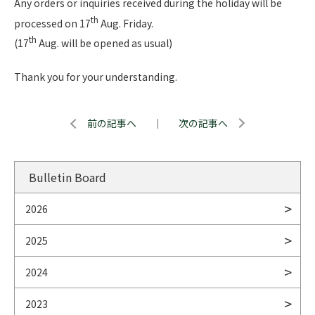
Any orders or inquiries received during the holiday will be
th
processed on 17
Aug. Friday.
th
(17
Aug. will be opened as usual)
Thank you for your understanding.
前の記事へ
｜
次の記事へ
Bulletin Board
2026
2025
2024
2023