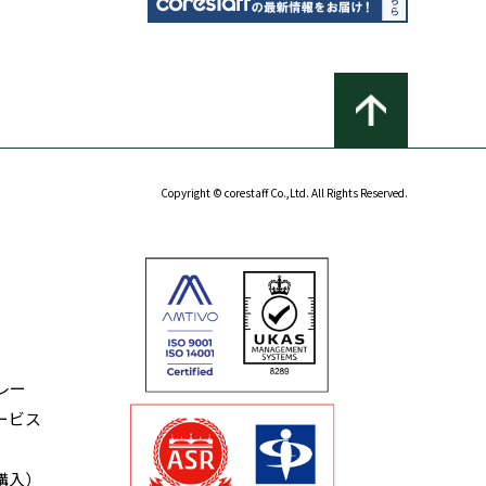
Copyright © corestaff Co.,Ltd. All Rights Reserved.
レー
ービス
購入）