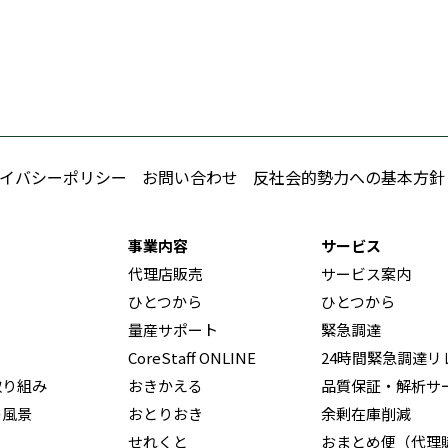
イバシーポリシー
お問い合わせ
反社会的勢力への基本方針
事業内容
サービス
代理店販売
サービス案内
ひとつから
ひとつから
量産サポート
緊急調達
CoreStaff ONLINE
24時間緊急調達リ
取り組み
おきかえる
品質保証・解析サ
の風景
おとりおき
余剰在庫削減
せれくと
おまとめ便（代理