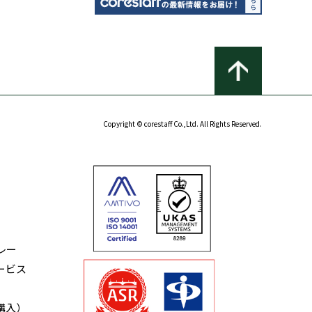
Copyright © corestaff Co.,Ltd. All Rights Reserved.
レー
ービス
購入）