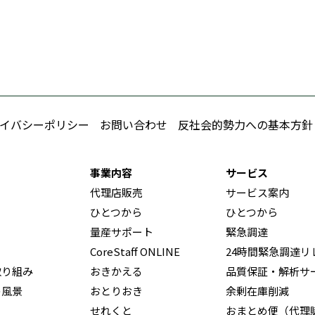
イバシーポリシー
お問い合わせ
反社会的勢力への基本方針
事業内容
サービス
代理店販売
サービス案内
ひとつから
ひとつから
量産サポート
緊急調達
CoreStaff ONLINE
24時間緊急調達リ
取り組み
おきかえる
品質保証・解析サ
の風景
おとりおき
余剰在庫削減
せれくと
おまとめ便（代理