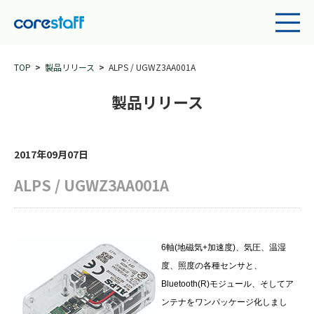
TOP
製品リリース
ALPS / UGWZ3AA001A
製品リリース
2017年09月07日
ALPS / UGWZ3AA001A
6
軸
(
地磁気
+
加速度
)
、気圧、温湿
度、照度の各種センサと、
Bluetooth(R)
モジュール、そしてア
ンテナをワンパッケージ化しまし