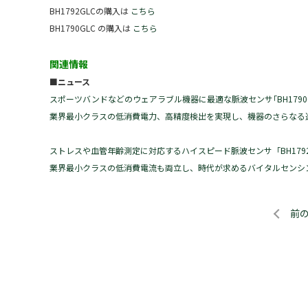
BH1792GLCの購入は
こちら
BH1790GLC の購入は
こちら
関連情報
■ニュース
スポーツバンドなどのウェアラブル機器に最適な脈波センサ｢BH1790G
業界最小クラスの低消費電力、高精度検出を実現し、機器のさらなる
ストレスや血管年齢測定に対応するハイスピード脈波センサ「BH1792
業界最小クラスの低消費電流も両立し、時代が求めるバイタルセンシ
前