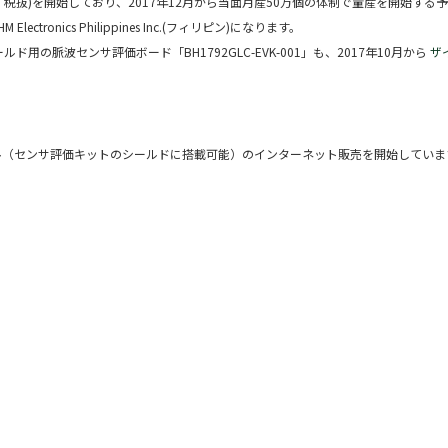
個：税抜)を開始しており、2017年12月から当面月産50万個の体制で量産を開始する
onics Philippines Inc.(フィリピン)になります。
ド用の脈波センサ評価ボード「BH1792GLC-EVK-001」も、2017年10月から
ザ
モジュール（センサ評価キットのシールドに搭載可能）のインターネット販売を開始していま