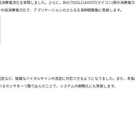
費電流化を実現しました。さらに、BH1792GLCはHOST(マイコン)側の消費電
センサとマイコンの低消費電力化で、アプリケーションのさらなる長時間駆動に貢献します。
の測定など、複雑なバイタルサインの測定に対応できるようになりました。また、本
れるセンサを一つ取り込んだことで、システムの簡略化にも貢献します。