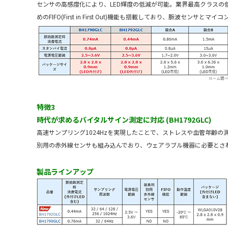
センサの高感度化により、LED輝度の低減が可能。業界最高クラスの低消
めのFIFO(First in First Out)機能も搭載しており、脈波
特徴3
時代が求めるバイタルサイン測定に対応 (BH1792GLC)
高速サンプリング1024Hzを実現したことで、ストレスや血管年齢
別用の赤外線センサも組み込んでおり、ウェアラブル機器に必要とさ
製品ラインアップ