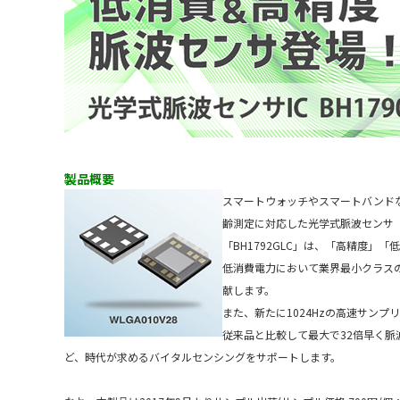
製品概要
スマートウォッチやスマートバンドな
齢測定に対応した光学式脈波センサ「B
「BH1792GLC」は、「高精度
低消費電力において業界最小クラスの
献します。
また、新たに1024Hzの高速サン
従来品と比較して最大で32倍早く
ど、時代が求めるバイタルセンシングをサポートします。