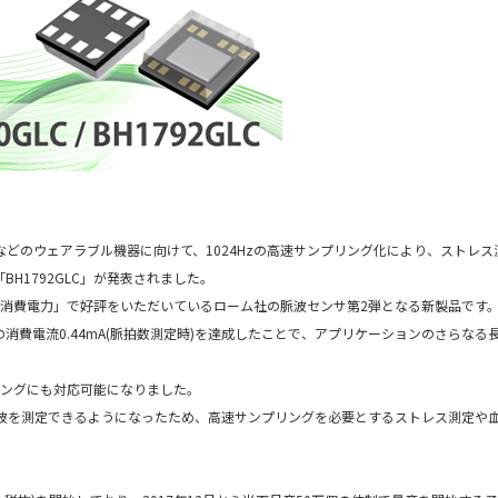
どのウェアラブル機器に向けて、1024Hzの高速サンプリング化により、ストレス
H1792GLC」が発表されました。
」「低消費電力」で好評をいただいているローム社の脈波センサ第2弾となる新製品です
消費電流0.44mA(脈拍数測定時)を達成したことで、アプリケーションのさらなる
プリングにも対応可能になりました。
脈波を測定できるようになったため、高速サンプリングを必要とするストレス測定や