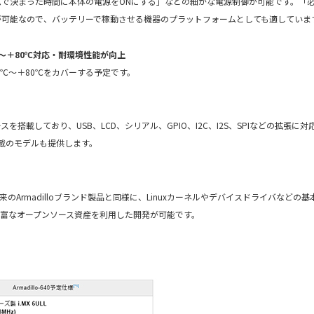
ムで決まった時間に本体の電源をONにする」などの細かな電源制御が可能です。「
が可能なので、バッテリーで稼動させる機器のプラットフォームとしても適していま
℃～＋80℃対応・耐環境性能が向上
し、－20℃～＋80℃をカバーする予定です。
ースを搭載しており、USB、LCD、シリアル、GPIO、I2C、I2S、SPIなどの拡張に
載のモデルも提供します。
す。従来のArmadilloブランド製品と同様に、Linuxカーネルやデバイスドライバなどの
の豊富なオープンソース資産を利用した開発が可能です。