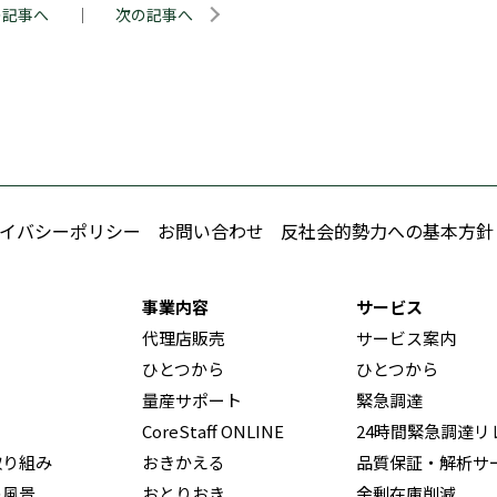
の記事へ
｜
次の記事へ
イバシーポリシー
お問い合わせ
反社会的勢力への基本方針
事業内容
サービス
代理店販売
サービス案内
ひとつから
ひとつから
量産サポート
緊急調達
CoreStaff ONLINE
24時間緊急調達リ
取り組み
おきかえる
品質保証・解析サ
の風景
おとりおき
余剰在庫削減