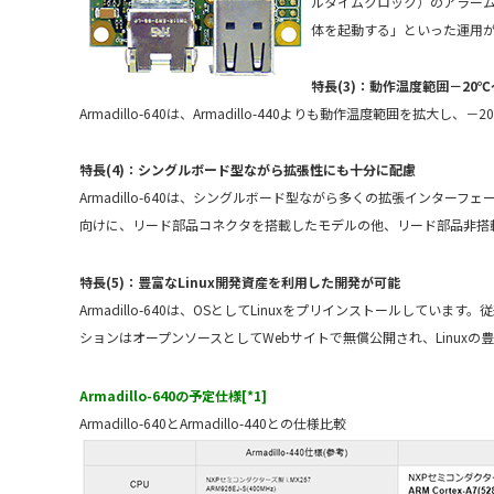
ルタイムクロック）のアラー
体を起動する」といった運用
特長(3)：動作温度範囲－20
Armadillo-640は、Armadillo-440よりも動作温度範囲を拡大
特長(4)：シングルボード型ながら拡張性にも十分に配慮
Armadillo-640は、シングルボード型ながら多くの拡張インターフェ
向けに、リード部品コネクタを搭載したモデルの他、リード部品非搭
特長(5)：豊富なLinux開発資産を利用した開発が可能
Armadillo-640は、OSとしてLinuxをプリインストールしていま
ションはオープンソースとしてWebサイトで無償公開され、Linux
Armadillo-640の予定仕様[*1]
Armadillo-640とArmadillo-440との仕様比較