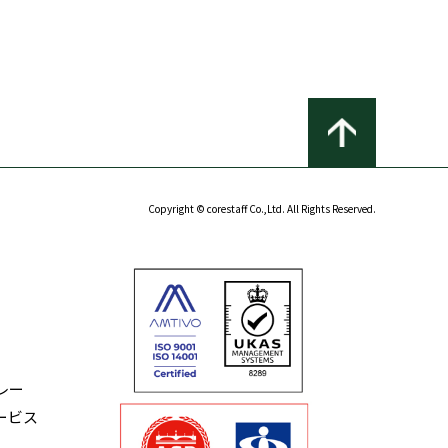
Copyright © corestaff Co.,Ltd. All Rights Reserved.
レー
ービス