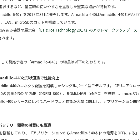
追求するなど、量産時の使いやすさを重視した堅実な設計が特長です。
llo-640」を2018年3月に発売します。Armadillo-640はArmadillo-440と
）、LAN、microSDスロットを搭載しています。
る組み込み機器の展示会
「ET & IoT Technology 2017」のアットマークテクノブ
示されます。
1弾として発売予定の「Armadillo-640」の特長は以下のとおりです。
rmadillo-440と形状互換で性能向上
のArmadillo-440のコネクタ配置を踏襲したシングルボード型モデルです。 CPUコアクロッ
-440の容量4倍の 512MB（DDR3L-800）、ROMは4GB（eMMC）を搭載し、micro
dillo-400シリーズに比べてハードウェア性能が大幅に向上し、アプリケーション開
・バッテリー駆動の機器にも最適
モードを搭載しており、「アプリケーションからArmadillo-640本体の電源をOFFにする