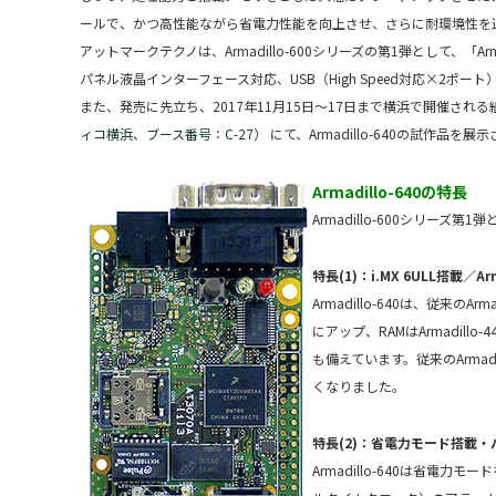
ールで、かつ高性能ながら省電力性能を向上させ、さらに耐環境性を
アットマークテクノは、Armadillo-600シリーズの第1弾として、「Armadi
パネル液晶インターフェース対応、USB（High Speed対応×2ポート
また、発売に先立ち、2017年11月15日～17日まで横浜で開催され
ィコ横浜、ブース番号：C-27）
にて、Armadillo-640の試作品を展
A
rmadillo-640の特長
Armadillo-600シリーズ第
特長(1)：i.MX 6ULL搭載／A
Armadillo-640は、従来
にアップ、RAMはArmadillo
も備えています。従来のArma
くなりました。
特長(2)：省電力モード搭載
Armadillo-640は省電力