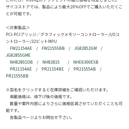
ザイコストアでは、製品により最大20％OFFでご購入いただくこ
とが可能です。
＜対象製品＞
PCI-PCIブリッジ／グラフィックメモリーコントローラー/I/Oコ
ントローラー/32ビットMPU
FW21154AE
/
FW21555BB
/
JG82852GM
/
JG82855GME
NH82801DB
/
NH82815
/
NHE6300ESB
PR21154AE
/
PR21154BE
/
PR21555AB
/
PR21555BB
※型名をクリックすると在庫詳細をご確認いただけます。
掲載価格は、値下げ後の価格です。
数量や案件内容によりさらに価格低減させていただくことも可
能です。
各製品ページよりお問合せ下さい。