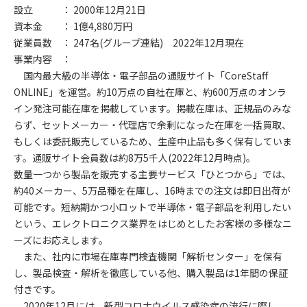
設立 ： 2000年12月21日
資本金 ： 1億4,880万円
従業員数 ： 247名(グループ連結) 2022年12月現在
事業内容 ：
国内最大級の半導体・電子部品の通販サイト「CoreStaff
ONLINE」を運営。約10万点の自社在庫と、約600万点のオンラ
イン発注可能在庫を掲載しています。掲載在庫は、正規品のみな
らず、セットメーカー・代理店で余剰になった在庫を一括買取、
もしくは委託販売しているため、生産中止品も多く保有していま
す。通販サイト会員数は約8万5千人(2022年12月時点)。
数量一つから製品を販売する主要サービス「ひとつから」では、
約40メーカー、5万品種を在庫し、16時までの注文は即日出荷が
可能です。短納期かつ小ロットで半導体・電子部品を利用したい
という、エレクトロニクス業界をはじめとしたお客様の多様なニ
ーズにお応えします。
また、社内に市場在庫専門検査機関「解析センター」を保有
し、製品検査・解析を徹底している他、購入製品は1年間の保証
付きです。
2020年12月には、新型コロナウイルス感染症の流行に際し、