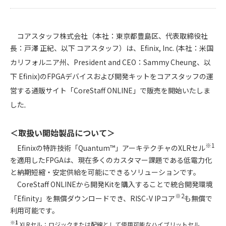
コアスタッフ株式会社（本社：東京都豊島区、代表取締役社
長：戸澤 正紀、以下 コアスタッフ）は、
Efinix, Inc. (本社：米国
カリフォルニア州、President and CEO：Sammy Cheung、以
下 Efinix)のFPGAデバイスおよび開発キットをコアスタッフの運
営する通販サイト「CoreStaff ONLINE」で販売を開始いたしま
した
。
＜取扱い開始製品について＞
※1
Efinixの特許技術「Quantum™」アーキテクチャのXLRセル
を適用したFPGAは、現在多くのカスタマー課題である低電力化
と納期短縮・安定供給を可能にできるソリューションです。
CoreStaff ONLINEから開発Kitを購入することで統合開発環境
※2
「Efinity」を無償ダウンロードでき、RISC-V IPコア
も無償で
利用可能です。
※1
XLRセル：ロジックまたは配線として使用可能なハイブリットセル