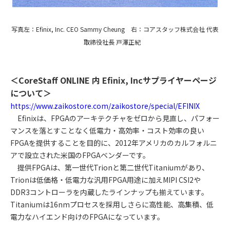
写真左：Efinix, Inc. CEO Sammy Cheung 右：コアスタッフ株式会社 代表
取締役社長 戸澤正紀
＜CoreStaff ONLINE 内 Efinix, Inc
サプライヤーページ
について＞
https://www.zaikostore.com/zaikostore/special/EFINIX
Efinixは、FPGAのアーキテクチャをゼロから見直し、パフォー
マンスを落とすことなく低電力・高効率・コスト効率の良い
FPGAを提供することを目的に、2012年アメリカのカルフォルニ
アで設立された米国のFPGAベンダーです。
提供FPGAは、第一世代Trionと第二世代Titaniumがあり、
Trionは低価格・低電力な汎用FPGA用途に加えMIPI CSI2や
DDR3コントローラを内蔵したラインナップも揃えています。
Titaniumは16nmプロセスを採用しさらに高性能、高集積、低
電力なハイエンド向けのFPGAになっています。