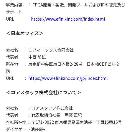
事業内容 ： FPGA開発・製造、開発ツールおよびIPの販売及び
サポート
URL
：
https://www.efinixinc.com/index.html
＜日本オフィス＞
会社名
： エフィニックス合同会社
代表者
： 中西 郁雄
所在地 ： 東京都中央区東日本橋2-28-4 日本橋CETビル 2
階
URL ：
https://www.efinixinc.com/jp/index.html
＜コアスタッフ株式会社について＞
会社名 ： コアスタッフ株式会社
代表者 ： 代表取締役社長 戸澤 正紀
本社所在地： 〒171-0022 東京都豊島区南池袋一丁目16番15号
ダイヤゲート池袋8階