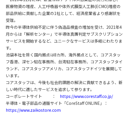
医療物資の増産、人工呼吸器や体外式膜型人工肺(ECMO)増産の
部品供給に貢献した企業の1社として、経済産業省より感謝状を
受理。
昨今の半導体供給不足に伴う偽造品検査の増加を受け、2021年4
月からは「解析センター」で半導体真贋判定サブスクリプション
サービスを開始するなど、ユニークなサービスは多岐にわたりま
す。
池袋本社を除く国内拠点は8カ所、海外拠点として、コアスタッ
フ香港、深セン駐在事務所、台湾駐在事務所、コアスタッフタイ
ランド、コアスタッフアメリカ、コアスタッフドイツを展開して
います。
コアスタッフは、今後も社会的課題の解決に貢献できるよう、新
しい時代に適したサービスを追求して参ります。
コーポレートサイト ：
https://www.corestaff.co.jp/
半導体・電子部品の通販サイト「CoreStaff ONLINE」：
https://www.zaikostore.com