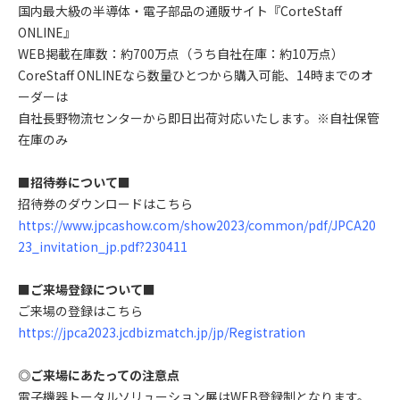
国内最大級の半導体・電子部品の通販サイト『CorteStaff
ONLINE』
WEB掲載在庫数：約700万点（うち自社在庫：約10万点）
CoreStaff ONLINEなら数量ひとつから購入可能、14時までのオ
ーダーは
自社長野物流センターから即日出荷対応いたします。※自社保管
在庫のみ
■招待券について■
招待券のダウンロードはこちら
https://www.jpcashow.com/show2023/common/pdf/JPCA20
23_invitation_jp.pdf?230411
■ご来場登録について■
ご来場の登録はこちら
https://jpca2023.jcdbizmatch.jp/jp/Registration
◎ご来場にあたっての注意点
電子機器トータルソリューション展はWEB登録制となります。