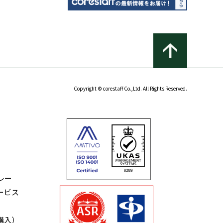
Copyright © corestaff Co.,Ltd. All Rights Reserved.
レー
ービス
購入）