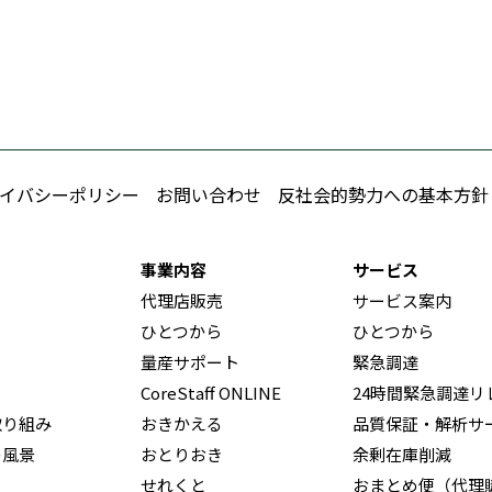
イバシーポリシー
お問い合わせ
反社会的勢力への基本方針
事業内容
サービス
代理店販売
サービス案内
ひとつから
ひとつから
量産サポート
緊急調達
CoreStaff ONLINE
24時間緊急調達リ
取り組み
おきかえる
品質保証・解析サ
の風景
おとりおき
余剰在庫削減
せれくと
おまとめ便（代理