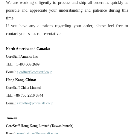
We are working diligently to process and ship all orders as quickly as
possible and appreciate your understanding and patience during this
time.
If you have any questions regarding your order, please feel free to
contact your sales representative.
North America and Canada:
CoreStaff America Inc.
TEL: +1-408-606-2609
E-mail:
sjcoffice@corestaff.co.jp
Hong Kong, China:
CoreStaff China Limited
TEL: +86-755-2510-3744
E-mail:
szxoffice@corestaff.co.jp
Taiwan:
CoreStaff Hong Kong Limited (Taiwan branch)
E-mail:
teamthaiwan@corestaff.co.jp