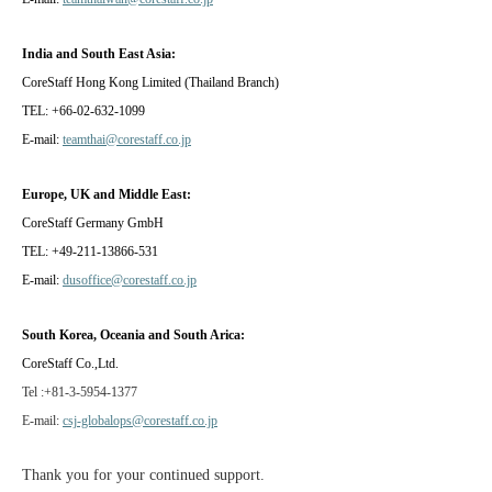
India and South East Asia:
CoreStaff Hong Kong Limited (Thailand Branch)
TEL: +66-02-632-1099
E-mail:
teamthai@corestaff.co.jp
Europe, UK and Middle East:
CoreStaff Germany GmbH
TEL: +49-211-13866-531
E-mail:
dusoffice@corestaff.co.jp
South Korea, Oceania and South Arica:
CoreStaff Co.,Ltd.
Tel :+81-3-5954-1377
E-mail:
csj-globalops@corestaff.co.jp
Thank you for your continued support.