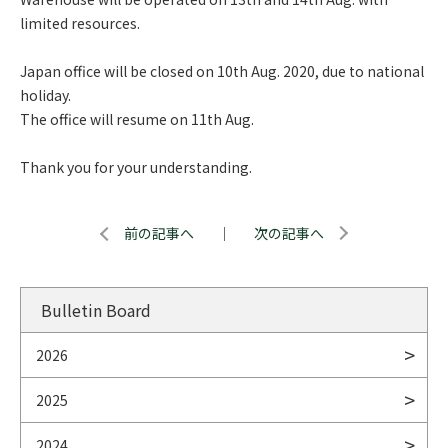
limited resources.
Japan office will be closed on 10th Aug. 2020, due to national
holiday.
The office will resume on 11th Aug.
Thank you for your understanding.
前の記事へ
｜
次の記事へ
Bulletin Board
2026
2025
2024