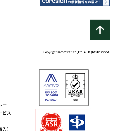
Copyright © corestaff Co.,Ltd. All Rights Reserved.
レー
ービス
購入）