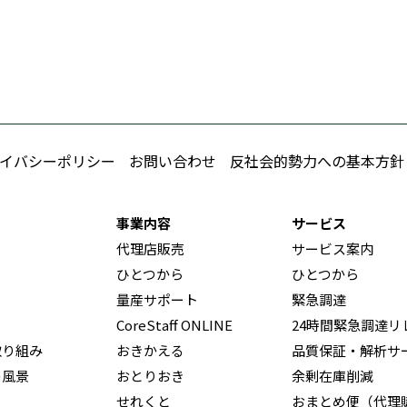
イバシーポリシー
お問い合わせ
反社会的勢力への基本方針
事業内容
サービス
代理店販売
サービス案内
ひとつから
ひとつから
量産サポート
緊急調達
CoreStaff ONLINE
24時間緊急調達リ
取り組み
おきかえる
品質保証・解析サ
の風景
おとりおき
余剰在庫削減
せれくと
おまとめ便（代理