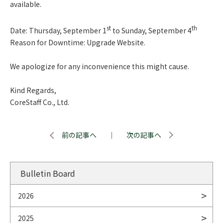
available.
st
th
Date: Thursday, September 1
to Sunday, September 4
Reason for Downtime: Upgrade Website.
We apologize for any inconvenience this might cause.
Kind Regards,
CoreStaff Co., Ltd.
前の記事へ
｜
次の記事へ
Bulletin Board
2026
2025