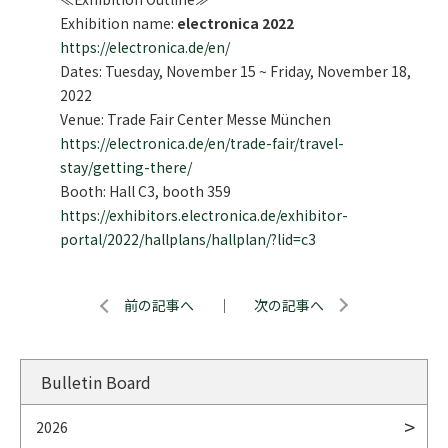
Exhibition name:
electronica 2022
https://electronica.de/en/
Dates: Tuesday, November 15 ~ Friday, November 18,
2022
Venue: Trade Fair Center Messe München
https://electronica.de/en/trade-fair/travel-
stay/getting-there/
Booth: Hall C3, booth 359
https://exhibitors.electronica.de/exhibitor-
portal/2022/hallplans/hallplan/?lid=c3
前の記事へ
｜
次の記事へ
Bulletin Board
2026