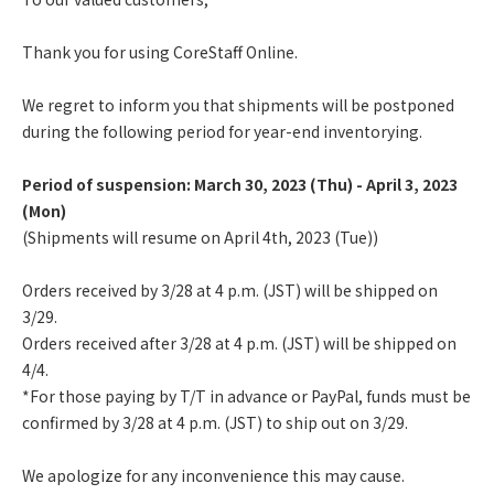
Thank you for using CoreStaff Online.
We regret to inform you that shipments will be postponed
during the following period for year-end inventorying.
Period of suspension: March 30, 2023 (Thu) - April 3, 2023
(Mon)
(Shipments will resume on April 4th, 2023 (Tue))
Orders received by 3/28 at 4 p.m. (JST) will be shipped on
3/29.
Orders received after 3/28 at 4 p.m. (JST) will be shipped on
4/4.
*For those paying by T/T in advance or PayPal, funds must be
confirmed by 3/28 at 4 p.m. (JST) to ship out on 3/29.
We apologize for any inconvenience this may cause.