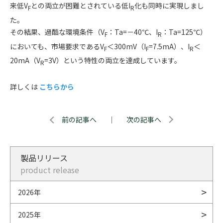
来低V
との両立が困難とされている低I
化も同時に実現しまし
F
R
た。
その結果、過酷な環境条件（V
：Ta=－40℃、I
：Ta=125℃）
F
R
においても、市場要求であるV
＜300mV（I
=7.5mA）、I
＜
F
F
R
20mA（V
=3V）という特性の両立を達成しています。
R
詳しくは
こちらから
前の記事へ
｜
次の記事へ
製品リリース
product release
2026年
2025年