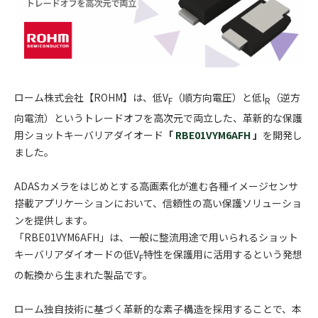
ローム株式会社【ROHM】は、低V
（順方向電圧）と低I
（逆方
F
R
向電流）というトレードオフを高次元で両立した、革新的な保護
用ショットキーバリアダイオード
「
RBE01VYM6AFH
」
を開発し
ました。
ADASカメラをはじめとする高画素化が進む各種イメージセンサ
搭載アプリケーションにおいて、信頼性の高い保護ソリューショ
ンを提供します。
「RBE01VYM6AFH」は、一般に整流用途で用いられるショット
キーバリアダイオードの低V
特性を保護用に活用するという発想
F
の転換から生まれた製品です。
ローム独自技術に基づく革新的な素子構造を採用することで、本