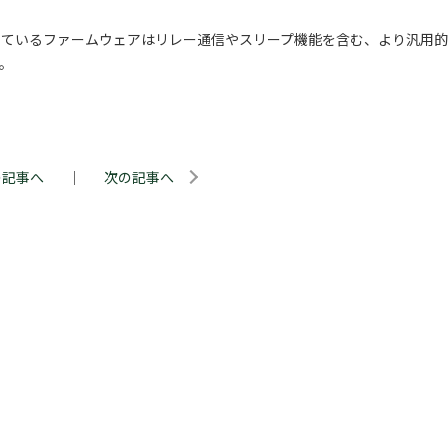
搭載しているファームウェアはリレー通信やスリープ機能を含む、より汎用
ます。
の記事へ
｜
次の記事へ