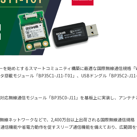
ーを始めとするスマートコミュニティ構築に最適な国際無線通信規格「Wi
載モジュール「BP35C1-J11-T01」、USBドングル「BP35C2-J11
ed HAN対応無線通信モジュール「BP35C0-J11」を基板上に実装し、アンテ
される無線ネットワークなどで、2,400万台以上出荷される国際無線通信規格「
ー通信機能や省電力動作を促すスリープ通信機能を備えており、広範囲を