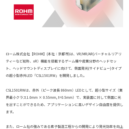
ローム株式会社【ROHM】(本社：京都市)は、VR/MR/AR(バーチャルリアリ
ティーなど総称、xR）機能を搭載するゲーム機や産業分野のヘッドセッ
ト、ヘッドマウントディスプレイに向けて、側面発光(サイドビュー)タイプ
の超小型赤外LED「CSL1501RW」を開発しました。
CSL1501RWは、赤外（ピーク波長 860nm）LEDとして、超小型サイズ（業
界最小クラス1.0mm × 0.55mm, t=0.5mm）で、実装面に対して側面に光
を出すことができるため、アプリケーションに高いデザイン自由度を提供し
ます。
また、ローム社の強みである素子製造工程からの開発により発光効率を向上