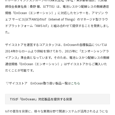
締役会長兼社長：桑野 徹、以下TIS）は、電池レスかつ配線レスの無線通信
規格「EnOcean（エンオーシャン）」に対応したセンサーを、アマゾン ウ
ェブ サービス(以下AWS)のIoT（Internet of Things）のマネージド型クラウ
ドプラットフォーム「AWS IoT」と組み合わせて提供することを発表しまし
た。
ザイコストアを運営するコアスタッフは、EnOceanの各種製品については
2014年からロームより供給を受けており、2015年に「エンオーシャンアラ
イアンス」準会員となっています。そのため、電池レスかつ配線レスの無線
通信規格「EnOcean（エンオーシャン）」はザイコストアからご購入いた
だくことが可能です。
▽ザイコストア EnOcean取り扱い製品一覧は
こちら
TISが「EnOcean」対応製品を提供する背景
IoTの普及を背景に、様々な業務分野で関連システムが活用されるようにな