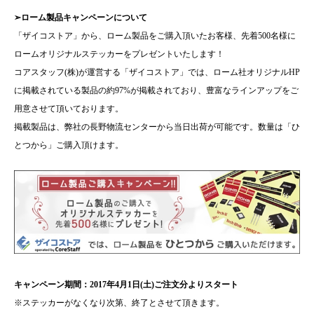
➢ローム製品キャンペーンについて
「ザイコストア」から、ローム製品をご購入頂いたお客様、先着
500
名様に
ロームオリジナルステッカーを
プレゼントいたします！
コアスタッフ
(
株
)
が運営する「ザイコストア」では、ローム社オリジナル
HP
に掲載されている製品の約
97%
が掲載されており、豊富なラインアップをご
用意させて頂いております。
掲載製品は、弊社の長野物流センターから当日出荷が可能です。数量は「ひ
とつから」ご購入頂けます。
キャンペーン期間：
2017
年
4
月
1
日
(
土
)
ご注文分よりスタート
※ステッカーがなくなり次第、終了とさせて頂きます。