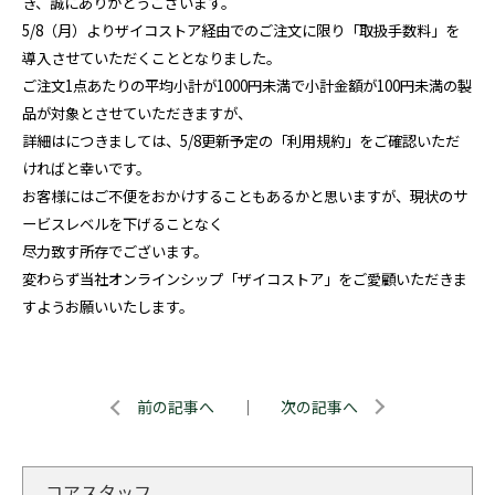
き、誠にありがとうございます。
5/8
（月）よりザイコストア経由でのご注文に限り「取扱手数料」を
導入させていただくこととなりました。
ご注文
1
点あたりの平均小計が
1000
円未満で小計金額が
100
円未満の製
品が対象とさせていただきますが、
詳細はにつきましては、
5/8
更新予定の「利用規約」をご確認いただ
ければと幸いです。
お客様にはご不便をおかけすることもあるかと思いますが、現状のサ
ービスレベルを下げることなく
尽力致す所存でございます。
変わらず当社オンラインシップ「ザイコストア」をご愛顧いただきま
すようお願いいたします。
前の記事へ
｜
次の記事へ
コアスタッフ